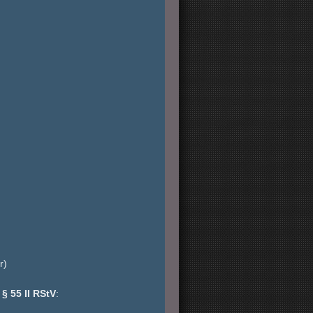
r)
 § 55 II RStV
: