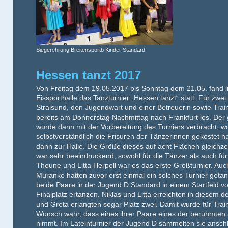
Siegerehrung Breitensportb Kinder Standard
Hessen tanzt 2017
Von Freitag dem 19.05.2017 bis Sonntag dem 21.05. fand i
Eissporthalle das Tanzturnier „Hessen tanzt“ statt. Für zw
Stralsund, den Jugendwart und einer Betreuerin sowie Trai
bereits am Donnerstag Nachmittag nach Frankfurt los. Der 
wurde dann mit der Vorbereitung des Turniers verbracht, wo
selbstverständlich die Frisuren der Tänzerinnen gekostet 
dann zur Halle. Die Größe dieses auf acht Flächen gleichze
war sehr beeindruckend, sowohl für die Tänzer als auch für
Theune und Litta Herpell war es das erste Großturnier. Au
Muranko hatten zuvor erst einmal ein solches Turnier geta
beide Paare in der Jugend D Standard in einem Startfeld 
Finalplatz ertanzen. Niklas und Litta erreichten in diesem 
und Greta erlangten sogar Platz zwei. Damit wurde für Trai
Wunsch wahr, dass eines ihrer Paare eines der berühmten
nimmt. Im Lateinturnier der Jugend D sammelten sie anschl