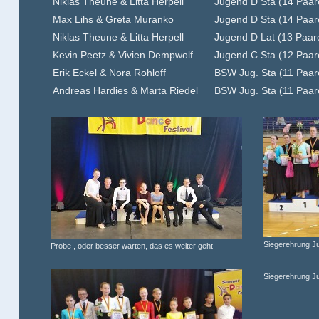
Niklas Theune & Litta Herpell
Jugend D Sta (14 Paar
Max Lihs & Greta Muranko
Jugend D Sta (14 Paar
Niklas Theune & Litta Herpell
Jugend D Lat (13 Paar
Kevin Peetz & Vivien Dempwolf
Jugend C Sta (12 Paar
Erik Eckel & Nora Rohloff
BSW Jug. Sta (11 Paar
Andreas Hardies & Marta Riedel
BSW Jug. Sta (11 Paar
Siegerehrung J
Probe , oder besser warten, das es weiter geht
Siegerehrung J