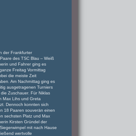
n der Frankfurter
ei Paare des TSC Blau – Weiß
nerin und Fahrer ging es
ganze Freitag Vormittag
bei die meiste Zeit
haben. Am Nachmittag ging es
itig ausgetragenen Turniers
 die Zuschauer. Für Niklas
ch Max Lihs und Greta
nzt. Dennoch konnten sich
von 18 Paaren souverän einen
den sechsten Platz und Max
nerin Kirsten Gründel der
 Siegerwimpel mit nach Hause
ießend wertvolle