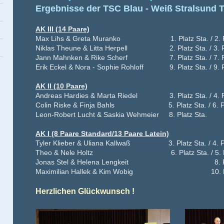
Ergebnisse der TSC Blau - Weiß Stralsund 
AK III (14 Paare)
Max Lihs & Greta Muranko 1. Platz Sta. / 2. Pl
Niklas Theune & Litta Herpell 2. Platz Sta. / 3. Pl
Jann Mahnken & Rike Scherf 7. Platz Sta. / 7. Pl
Erik Eckel & Nora - Sophie Rohloff 9. Platz Sta. / 9. P
AK II (10 Paare)
Andreas Hardies & Marta Riedel 3. Platz Sta. / 4. Pl
Colin Riske & Finja Bahls 5. Platz Sta. / 6. Pla
Leon-Robert Lucht & Saskia Wehmeier 8. Platz Sta.
AK I (8 Paare Standard/13 Paare Latein)
Tyler Klieber & Uliana Kallwaß 3. Platz Sta. / 4. Pl
Theo & Nele Holtz 6. Platz Sta. / 5. Pla
Jonas Stel & Helena Lengkeit 8. Plat
Maximilian Hallek & Kim Wobig 10. Pla
Herzlichen Glückwunsch !