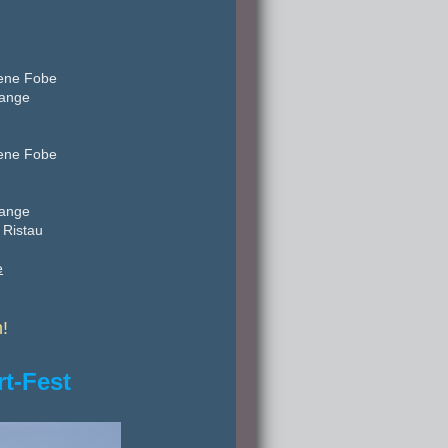
lene Fobe
tange
lene Fobe
tange
 Ristau
e
!
rt-Fest