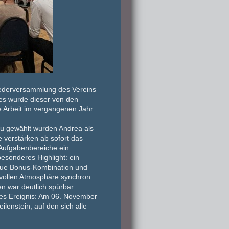
iederversammlung
des Vereins
des wurde dieser von den
 Arbeit
im vergangenen Jahr
eu gewählt wurden
Andrea
als
e verstärken ab sofort das
 Aufgabenbereiche ein.
besonderes Highlight: ein
eue Bonus‑Kombination und
vollen Atmosphäre
synchron
 war deutlich spürbar.
ßes Ereignis: Am
06. November
ilenstein, auf den sich alle