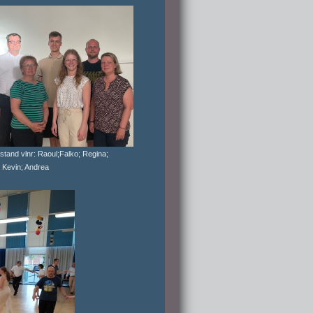
stand vlnr: Raoul;Falko; Regina;
 Kevin; Andrea