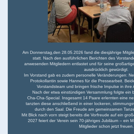
Am
Donnerstag,den 28.05.2026
fand die diesjährige
Mitgl
statt. Nach den ausführlichen Berichten des Vorstan
anwesenden Mitgliedern
entlastet
und für seine
großartige
ausdrücklich gewürdigt.
Im Vorstand gab es zudem
personelle Veränderungen
: N
Protokollantin
sowie
Hannes
für die
Pressearbeit
. Beid
Vorstandsteam und bringen frische Impulse in ihre
Nach der etwa
einstündigen Versammlung
folgte ein 
Cha‑Cha‑Special
. Insgesamt
14 Paare
erlernten eine n
tanzten diese anschließend in einer
lockeren, stimmungs
durch den Saal. Die Freude am gemeinsamen Tanzen
Mit Blick nach vorn steigt bereits die Vorfreude auf ein gro
2027
feiert der Verein sein
70‑jähriges Jubiläum
– ein Me
Mitglieder schon jetzt freuen.