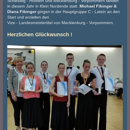
Schleswig - Holstein und Mecklenburg - Vorpommern fanden
in diesem Jahr in Klein Nordende statt.
Michael Fibinger &
Diana Fibinger
gingen in der Hauptgruppe C - Latein an den
Start und erzielten den
Vize - Landesmeistertitel von Mecklenburg - Vorpommern.
Herzlichen Glückwunsch !