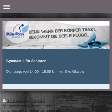
Gymnastik für Senioren
Dienstags von 14:00 - 15:00 Uhr mit Elke Glasow
Druckversion
|
Sitemap
Login
Sie können uns jederzeit erreichen
Webansicht
unter buero@tanzsport-stralsund.de