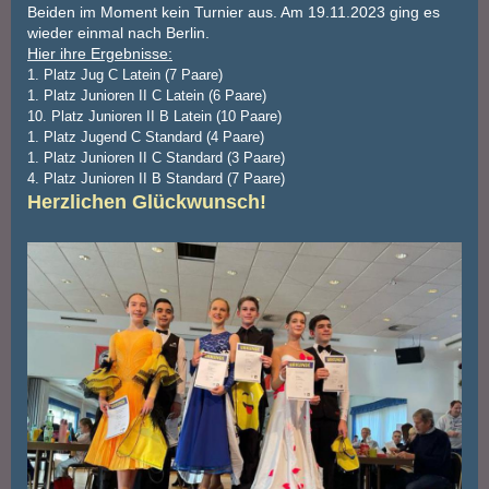
Beiden im Moment kein Turnier aus. Am 19.11.2023 ging es
wieder einmal nach Berlin.
Hier ihre Ergebnisse:
1. Platz Jug C Latein (7 Paare)
1. Platz Junioren II C Latein (6 Paare)
10. Platz Junioren II B Latein (10 Paare)
1. Platz Jugend C Standard (4 Paare)
1. Platz Junioren II C Standard (3 Paare)
4. Platz Junioren II B Standard (7 Paare)
Herzlichen Glückwunsch!