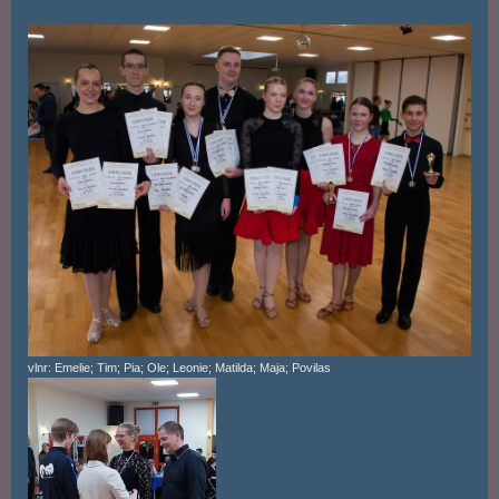
vlnr: Emelie; Tim; Pia; Ole; Leonie; Matilda; Maja; Povilas