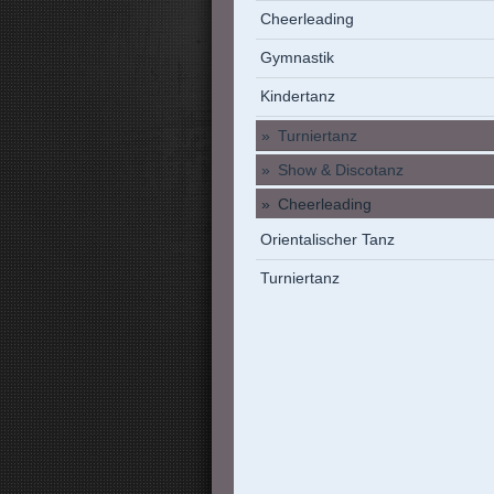
Cheerleading
Gymnastik
Kindertanz
Turniertanz
Show & Discotanz
Cheerleading
Orientalischer Tanz
Turniertanz